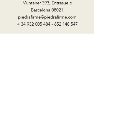
Muntaner 393, Entresuelo
Barcelona 08021
piedrafirme@piedrafirme.com
+
34 932 005 484 - 652 148
547
Nombre
Teléfono
Email
Mensaje