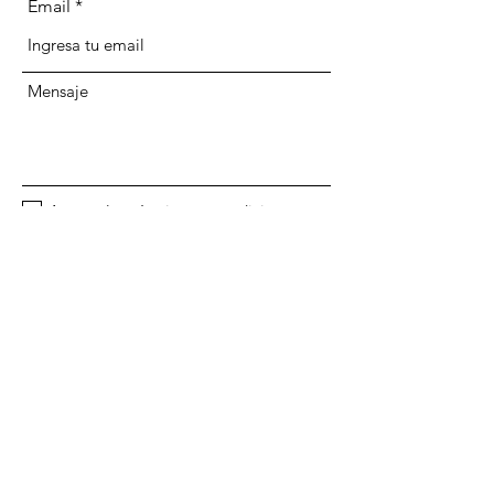
Email
Mensaje
Acepto los términos y condiciones
Enviar
PIEDRA FIRME,
SL
Aviso Legal